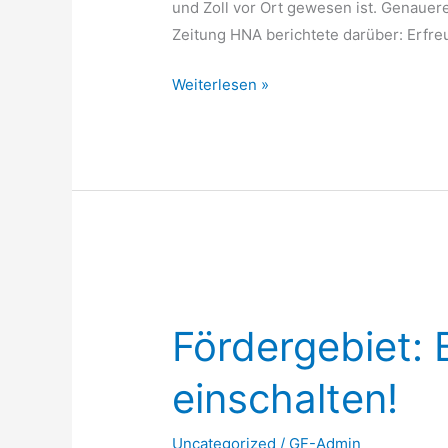
und Zoll vor Ort gewesen ist. Genauere
Zeitung HNA berichtete darüber: Erfreul
Weiterlesen »
Fördergebiet:
Bitte
Fördergebiet: 
FiberTwist
einschalten!
einschalten!
Uncategorized
/
GF-Admin