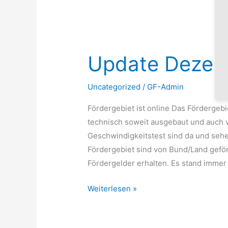
Update
Dezember
Update Dezem
2022
Uncategorized
/
GF-Admin
Fördergebiet ist online Das Fördergebi
technisch soweit ausgebaut und auch v
Geschwindigkeitstest sind da und seh
Fördergebiet sind von Bund/Land geför
Fördergelder erhalten. Es stand imme
Weiterlesen »