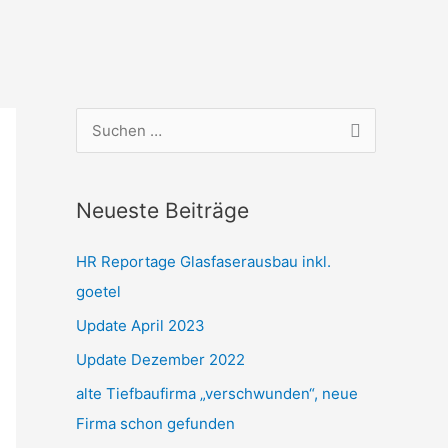
S
u
c
Neueste Beiträge
h
e
HR Reportage Glasfaserausbau inkl.
n
goetel
n
Update April 2023
a
Update Dezember 2022
c
alte Tiefbaufirma „verschwunden“, neue
h
Firma schon gefunden
: