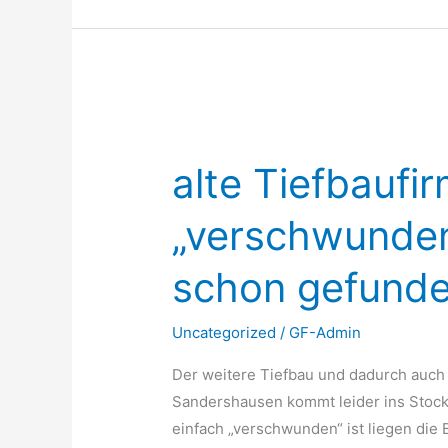
alte
Tiefbaufirma
alte Tiefbaufi
„verschwunden“,
neue
„verschwunden
Firma
schon
schon gefund
gefunden
Uncategorized
/
GF-Admin
Der weitere Tiefbau und dadurch auch 
Sandershausen kommt leider ins Stock
einfach „verschwunden“ ist liegen die 