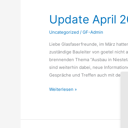
Update
April
Update April 
2023
Uncategorized
/
GF-Admin
Liebe Glasfaserfreunde, im März hatten
zuständige Bauleiter von goetel nicht
brennenden Thema “Ausbau in Niesteta
sind weiterhin dabei, neue Information
Gespräche und Treffen auch mit der 
Weiterlesen »