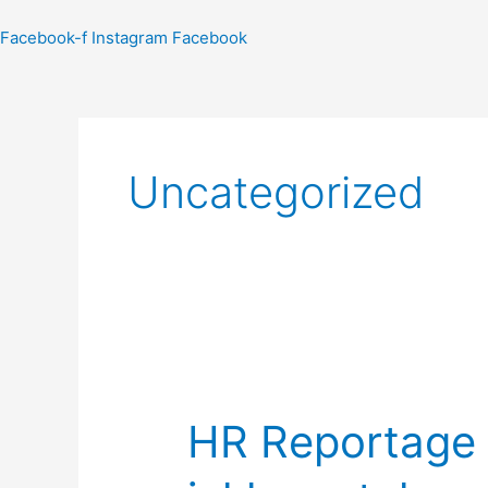
Facebook-f
Instagram
Facebook
Uncategorized
HR
Reportage
HR Reportage 
Glasfaserausbau
inkl.