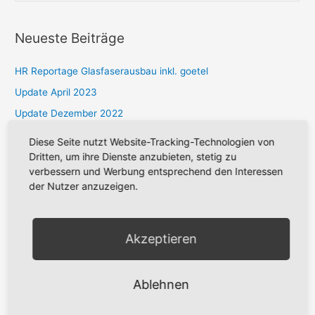
u
c
Neueste Beiträge
h
e
HR Reportage Glasfaserausbau inkl. goetel
n
Update April 2023
n
Update Dezember 2022
a
alte Tiefbaufirma „verschwunden“, neue Firma schon gefunden
Diese Seite nutzt Website-Tracking-Technologien von
c
Dritten, um ihre Dienste anzubieten, stetig zu
Fördergebiet: Bitte FiberTwist einschalten!
h
verbessern und Werbung entsprechend den Interessen
:
der Nutzer anzuzeigen.
Neueste Kommentare
Akzeptieren
Archiv
April 2024
Ablehnen
April 2023