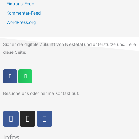
Eintrags-Feed
Kommentar-Feed
WordPress.org
Sicher die digitale Zukunft von Niestetal und unterstütze uns. Teile
diese Seite:
Besuche uns oder nehme Kontakt auf:
F
I
F
a
n
a
c
s
c
Infos
e
t
e