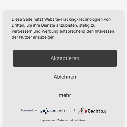
Diese Seite nutzt Website-Tracking-Technologien von
S
Dritten, um ihre Dienste anzubieten, stetig zu
u
verbessern und Werbung entsprechend den Interessen
der Nutzer anzuzeigen.
c
Neueste Beiträge
h
e
HR Reportage Glasfaserausbau inkl. goetel
Akzeptieren
n
Update April 2023
n
Update Dezember 2022
a
Ablehnen
alte Tiefbaufirma „verschwunden“, neue Firma schon gefunden
c
Fördergebiet: Bitte FiberTwist einschalten!
h
mehr
:
Neueste Kommentare
Powered by
&
Impressum
|
Datenschutzerklärung
Archiv