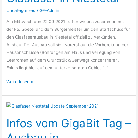
Uncategorized
/
GF-Admin
Am Mittwoch den 22.09.2021 trafen wir uns zusammen mit
der Fa. Goetel und dem Bürgermeister um den Startschuss für
den Glasfaserausbau in Niestetal offiziell zu verkünden.
Ausbau: Der Ausbau soll sich vorerst auf die Vorbereitung der
Hausanschlüsse (Bohrungen am Haus und Verlegung von
Leerrohren auf dem Grundstück/Gehweg) konzentrieren.
Fokus liegt hier auf dem unterversorgten Gebiet […]
Weiterlesen »
Infos
vom
Infos vom GigaBit Tag –
GigaBit
Tag
Ausbau in
–