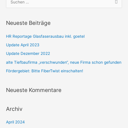
S
u
c
Neueste Beiträge
h
e
HR Reportage Glasfaserausbau inkl. goetel
n
Update April 2023
n
Update Dezember 2022
a
alte Tiefbaufirma „verschwunden“, neue Firma schon gefunden
c
Fördergebiet: Bitte FiberTwist einschalten!
h
:
Neueste Kommentare
Archiv
April 2024