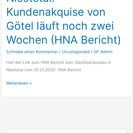
Götel
Kundenakquise von
läuft
noch
Götel läuft noch zwei
zwei
Wochen
Wochen (HNA Bericht)
(HNA
Bericht)
Schreibe einen Kommentar
/
Uncategorized
/
GF-Admin
Hier der Link zum HNA Bericht zum Glasfaserausbau in
Niestetal vom 25.01.2020: HNA Bericht
Weiterlesen »