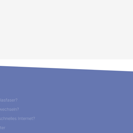
lasfaser?
wechseln?
chnelles Internet?
ter