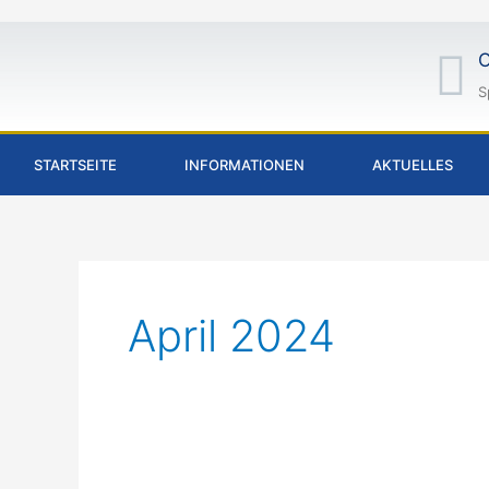
Inhalt
Zum
springen
Inhalt
O
springen
S
STARTSEITE
INFORMATIONEN
AKTUELLES
April 2024