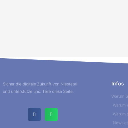
Infos
Sicher die digitale Zukunft von Niestetal
und unterstütze uns. Teile diese Seite:
Warum G
Warum 
Warum s
Newslet