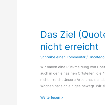
Das
Ziel
Das Ziel (Quote
(Quote)
ist
nicht erreicht
leider
noch
Schreibe einen Kommentar
/
Uncatego
nicht
erreicht
Wir haben eine Rückmeldung von Goetel 
auch in den einzelnen Ortsteilen, die
nicht erreicht.Unsere Arbeit hat sich 
Wochen hat sich einiges bewegt. Wir s
Weiterlesen »