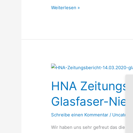
Weiterlesen »
HNA
Zeitungsbericht
HNA Zeitungsb
über
Glasfaser-
Glasfaser-Nies
Niestetal
(14.03.2020)
Schreibe einen Kommentar
/
Uncatego
Wir haben uns sehr gefreut das die lo