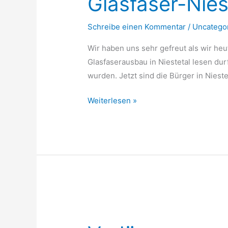
Glasfaser-Nies
der
Schreibe einen Kommentar
/
Uncatego
HNA
Wir haben uns sehr gefreut als wir heu
Glasfaserausbau in Niestetal lesen durf
wurden. Jetzt sind die Bürger in Nieste
Weiterlesen »
Verlängerung
der