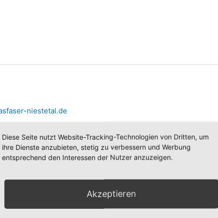
ericht über
Diese Seite nutzt Website-Tracking-Technologien von Dritten, um
ihre Dienste anzubieten, stetig zu verbessern und Werbung
entsprechend den Interessen der Nutzer anzuzeigen.
tetal (14.03.2020)
rized
/
GF-Admin
Akzeptieren
kale Tageszeitung HNA aus Kassel erneut über den