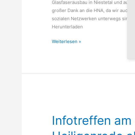
Glasfaserausbau in Niestetal und auch ü
großer Dank an die HNA, da wir auch d
sozialen Netzwerken unterwegs sind. 
Herunterladen
Weiterlesen »
Infotreffen
am
Infotreffen am
14.03.2020
in
Heiligenrode