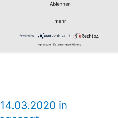
ber uns als Bürgerinitiative berichtet hat. Ein
Ablehnen
amit Personen erreichen können, welche nicht in
HNA-Bericht-glasfaser-niestetal.de-14.03.2020
mehr
Powered by
&
Impressum
|
Datenschutzerklärung
 14.03.2020 in