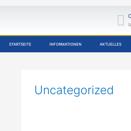
Inhalt
Zum
springen
Inhalt
O
springen
S
STARTSEITE
INFORMATIONEN
AKTUELLES
Uncategorized