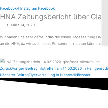
Facebook-f
Instagram
Facebook
HNA Zeitungsbericht über Glasf
März 14, 2020
Wir haben uns sehr gefreut das die lokale Tageszeitung HNA aus
an die HNA, da wir auch damit Personen erreichen können, wel
Zurück
Voriger Beitrag
Infotreffen am 14.03.2020 in Heiligenrod
Nächster Beitrag
Flyerverteilung in Niestetal
Nächster