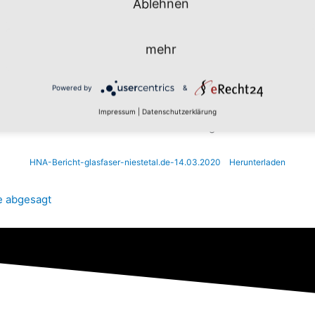
Ablehnen
aser-Niestetal (14.03.2020)
mehr
Powered by
&
 Kassel erneut über den Glasfaserausbau in Niestetal und auch 
Impressum
|
Datenschutzerklärung
che nicht in sozialen Netzwerken unterwegs sind.
HNA-Bericht-glasfaser-niestetal.de-14.03.2020
Herunterladen
e abgesagt